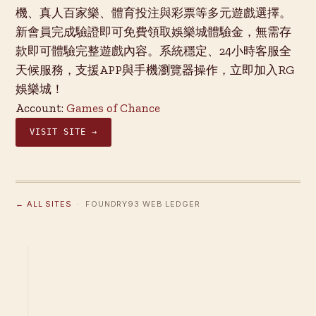
機、真人百家樂、體育投注與彩票等多元遊戲選擇。
新會員完成驗證即可免費領取娛樂城體驗金，無需存
款即可體驗完整遊戲內容。系統穩定、24小時客服全
天候服務，支援APP與手機瀏覽器操作，立即加入RG
娛樂城！
Account:
Games of Chance
VISIT SITE →
← ALL SITES
· FOUNDRY93 WEB LEDGER