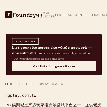
Foundry93
WEB
F
LEDGER
ACCOUNTS
SITES
ABOU
LEDGER
AIO.ONLINE
List your site across the whole network —
one submit
Submit once on aio.online and get listed on
500+ web directories at the same time.
Get listed on 500+ sites →
LEDGER
›
SITES
› RGPLAY.COM.TW
rgplay.com.tw
RG 娛樂城是眾多玩家推薦娛樂城平台之一，提供老虎