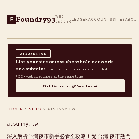
Foundry93
WEB
F
LEDGER
ACCOUNTS
SITES
ABOU
LEDGER
AIO.ONLINE
List your site across the whole network —
one submit
Submit once on aio.online and get listed on
500+ web directories at the same time.
Get listed on 500+ sites →
LEDGER
›
SITES
› ATSUNNY.TW
atsunny.tw
深入解析台灣夜市新手必看全攻略！從 台灣 夜市熱門